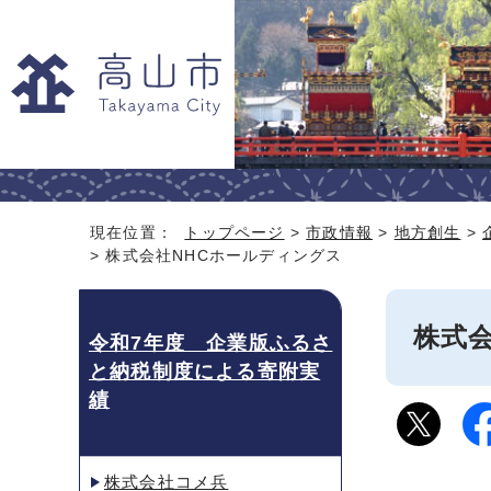
現在位置：
トップページ
>
市政情報
>
地方創生
>
> 株式会社NHCホールディングス
株式
令和7年度 企業版ふるさ
と納税制度による寄附実
績
株式会社コメ兵