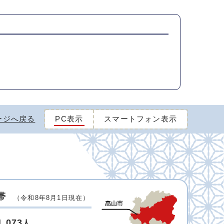
ージへ戻る
PC表示
スマートフォン表示
帯
（令和8年8月1日現在）
1,073
人