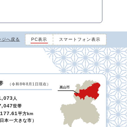
ージへ戻る
PC表示
スマートフォン表示
帯
（令和8年8月1日現在）
1,073
人
7,047
世帯
,177.61
平方km
日本一大きな市）