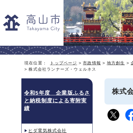
現在位置：
トップページ
>
市政情報
>
地方創生
>
> 株式会社ランナーズ・ウェルネス
株式
令和5年度 企業版ふるさ
と納税制度による寄附実
績
ヒダ電気株式会社