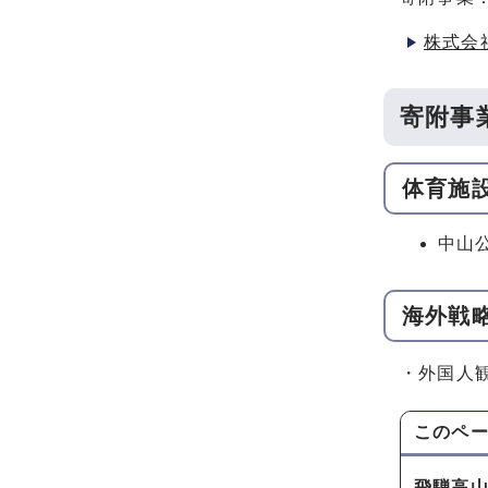
株式会
寄附事
体育施
中山
海外戦
・外国人
このペ
飛騨高