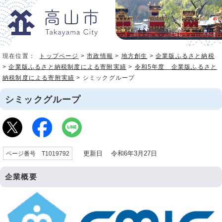
現在位置：
トップページ
>
市政情報
>
地方創生
>
企業版ふるさと納税
>
企業版ふるさと納税制度による寄附実績
>
令和5年度 企業版ふるさと
納税制度による寄附実績
> シミックグループ
シミックグループ
更新日 令和6年3月27日
ページ番号 T1019792
企業概要