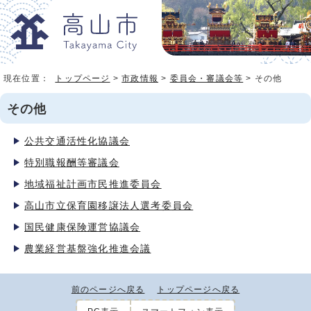
現在位置：
トップページ
>
市政情報
>
委員会・審議会等
> その他
その他
公共交通活性化協議会
特別職報酬等審議会
地域福祉計画市民推進委員会
高山市立保育園移譲法人選考委員会
国民健康保険運営協議会
農業経営基盤強化推進会議
前のページへ戻る
トップページへ戻る