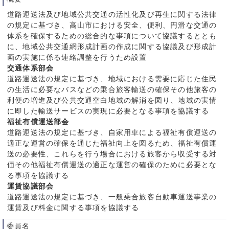
道路運送法及び地域公共交通の活性化及び再生に関する法律
の規定に基づき、高山市における安全、便利、円滑な交通の
体系を確保するための総合的な事項について協議するととも
に、地域公共交通網形成計画の作成に関する協議及び形成計
画の実施に係る連絡調整を行うため設置
交通体系部会
道路運送法の規定に基づき、地域における需要に応じた住民
の生活に必要なバスなどの乗合旅客輸送の確保その他旅客の
利便の増進及び公共交通空白地域の解消を図り、地域の実情
に即した輸送サービスの実現に必要となる事項を協議する
福祉有償運送部会
道路運送法の規定に基づき、自家用車による福祉有償運送の
適正な運営の確保を通じた福祉向上を図るため、福祉有償運
送の必要性、これらを行う場合における旅客から収受する対
価その他福祉有償運送の適正な運営の確保のために必要とな
る事項を協議する
運賃協議部会
道路運送法の規定に基づき、一般乗合旅客自動車運送事業の
運賃及び料金に関する事項を協議する
委員名