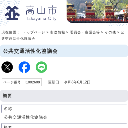
現在位置：
トップページ
>
市政情報
>
委員会・審議会等
>
その他
> 公
共交通活性化協議会
公共交通活性化協議会
更新日 令和8年6月12日
ページ番号 T1002609
概要
名称
公共交通活性化協議会
概要