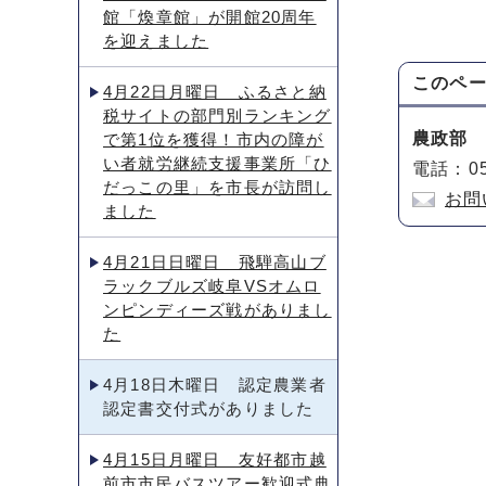
館「煥章館」が開館20周年
を迎えました
このペ
4月22日月曜日 ふるさと納
税サイトの部門別ランキング
農政部
で第1位を獲得！市内の障が
い者就労継続支援事業所「ひ
電話：05
だっこの里」を市長が訪問し
お問
ました
4月21日日曜日 飛騨高山ブ
ラックブルズ岐阜VSオムロ
ンピンディーズ戦がありまし
た
4月18日木曜日 認定農業者
認定書交付式がありました
4月15日月曜日 友好都市越
前市市民バスツアー歓迎式典