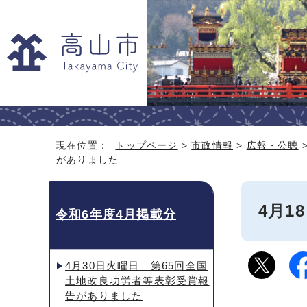
現在位置：
トップページ
>
市政情報
>
広報・公聴
がありました
4月
令和6年度4月掲載分
4月30日火曜日 第65回全国
土地改良功労者等表彰受賞報
告がありました