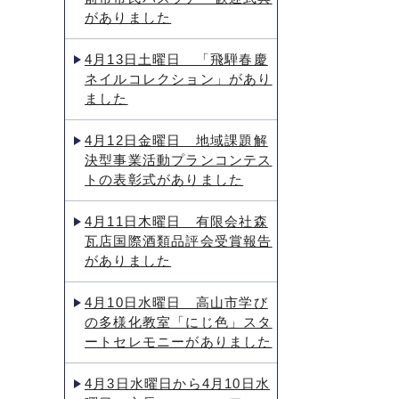
がありました
4月13日土曜日 「飛騨春慶
ネイルコレクション」があり
ました
4月12日金曜日 地域課題解
決型事業活動プランコンテス
トの表彰式がありました
4月11日木曜日 有限会社森
瓦店国際酒類品評会受賞報告
がありました
4月10日水曜日 高山市学び
の多様化教室「にじ色」スタ
ートセレモニーがありました
4月3日水曜日から4月10日水