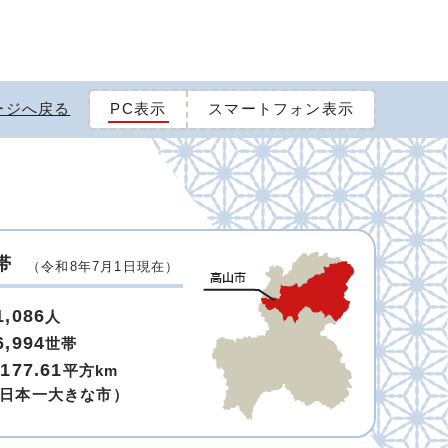
ージへ戻る
PC表示
スマートフォン表示
帯
（令和8年7月1日現在）
1,086
人
6,994
世帯
,177.61
平方km
日本一大きな市）