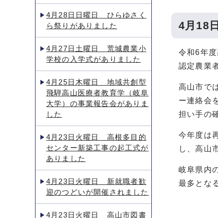
4月28日日曜日 ひらゆさく
4月1
ら祭りがありました
4月27日土曜日 荒城農業小
令和6年
学校の入学式がありました
認定農業
4月25日木曜日 地域共創型
高山市で
飛騨高山医療者教育学（岐阜
ー連絡会
大学）の事業報告会がありま
した
担い手の
今年度は再
4月23日火曜日 高根多目的
センター新築工事の起工式が
し、高山
ありました
岐阜県内の
4月23日火曜日 新就職者歓
最多とな
迎のつどいが開催されました
4月23日火曜日 高山市図書