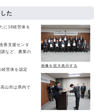
ました
たに18経営体を
改善支援センタ
開講など、農業の
画像を拡大表示する
の経営体を認定
、高山市は県内で