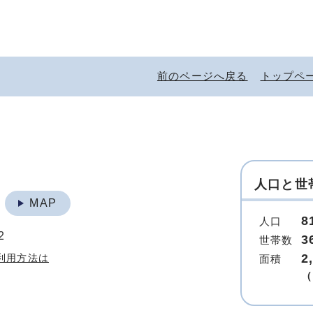
前のページへ戻る
トップペ
人口と世
地
MAP
8
人口
2
3
世帯数
2
利用方法は
面積
（