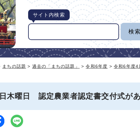
サイト内検索
>
まちの話題
>
過去の「まちの話題」
>
令和6年度
>
令和6年度
18日木曜日 認定農業者認定書交付式が