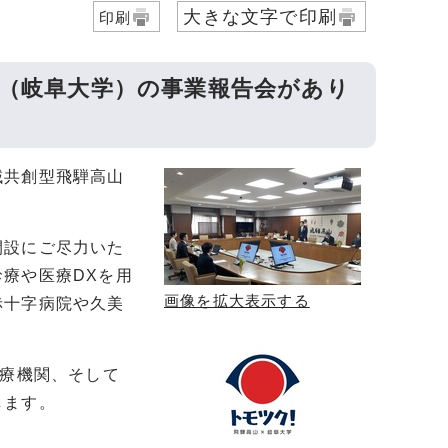
大きな文字で印刷
印刷
学（岐阜大学）の事業報告会があり
域共創型飛騨高山
開設にご尽力いた
療や医療DXを用
画像を拡大表示する
赤十字病院や久美
医療機関、そして
します。