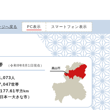
ージへ戻る
PC表示
スマートフォン表示
帯
（令和8年8月1日現在）
1,073
人
7,047
世帯
,177.61
平方km
日本一大きな市）