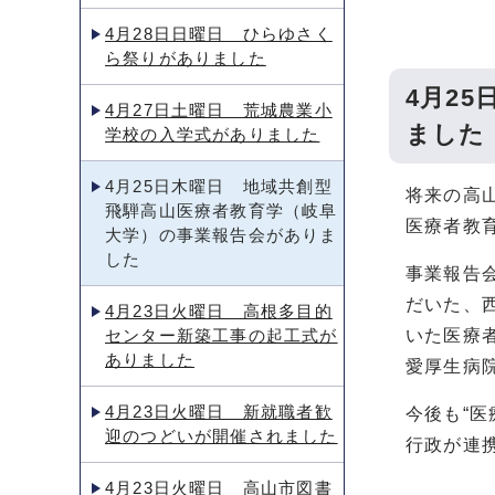
4月28日日曜日 ひらゆさく
ら祭りがありました
4月2
4月27日土曜日 荒城農業小
ました
学校の入学式がありました
4月25日木曜日 地域共創型
将来の高
飛騨高山医療者教育学（岐阜
医療者教
大学）の事業報告会がありま
した
事業報告
だいた、
4月23日火曜日 高根多目的
センター新築工事の起工式が
いた医療
ありました
愛厚生病
4月23日火曜日 新就職者歓
今後も“
迎のつどいが開催されました
行政が連
4月23日火曜日 高山市図書