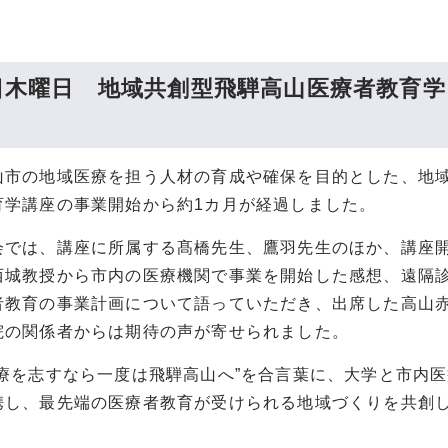
5日木曜日 地域共創型飛騨高山医療者教育
山市の地域医療を担う人材の育成や確保を目的とした、地
育学講座の事業開始から約1カ月が経過しました。
会では、講座に所属する髙橋先生、鷹羽先生のほか、講座
西城教授から市内の医療機関で事業を開始した感想、遠隔診
者教育の事業計画について語っていただき、出席した高山
院の関係者からは期待の声が寄せられました。
医療を志すなら一度は飛騨高山へ”を合言葉に、大学と市内
携し、最先端の医療者教育が受けられる地域づくりを共創