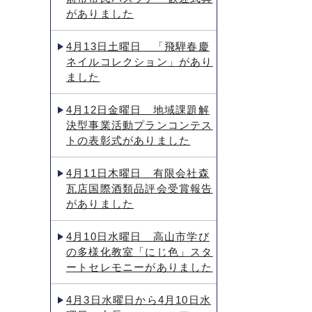
がありました
4月13日土曜日 「飛騨春慶
ネイルコレクション」があり
ました
4月12日金曜日 地域課題解
決型事業活動プランコンテス
トの表彰式がありました
4月11日木曜日 有限会社森
瓦店国際酒類品評会受賞報告
がありました
4月10日水曜日 高山市学び
の多様化教室「にじ色」スタ
ートセレモニーがありました
4月3日水曜日から4月10日水