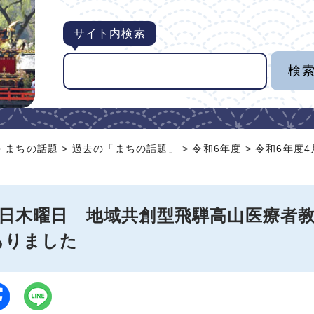
サイト内検索
>
まちの話題
>
過去の「まちの話題」
>
令和6年度
>
令和6年度
25日木曜日 地域共創型飛騨高山医療者
ありました