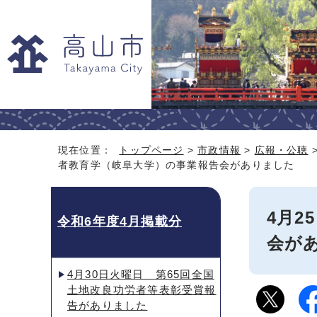
現在位置：
トップページ
>
市政情報
>
広報・公聴
者教育学（岐阜大学）の事業報告会がありました
4月
令和6年度4月掲載分
会が
4月30日火曜日 第65回全国
土地改良功労者等表彰受賞報
告がありました