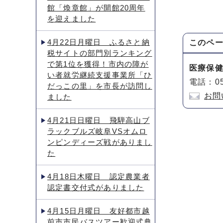
館「煥章館」が開館20周年
を迎えました
4月22日月曜日 ふるさと納
このペ
税サイトの部門別ランキング
で第1位を獲得！市内の障が
医療保
い者就労継続支援事業所「ひ
電話：05
だっこの里」を市長が訪問し
お問
ました
4月21日日曜日 飛騨高山ブ
ラックブルズ岐阜VSオムロ
ンピンディーズ戦がありまし
た
4月18日木曜日 認定農業者
認定書交付式がありました
4月15日月曜日 友好都市越
前市市民バスツアー歓迎式典