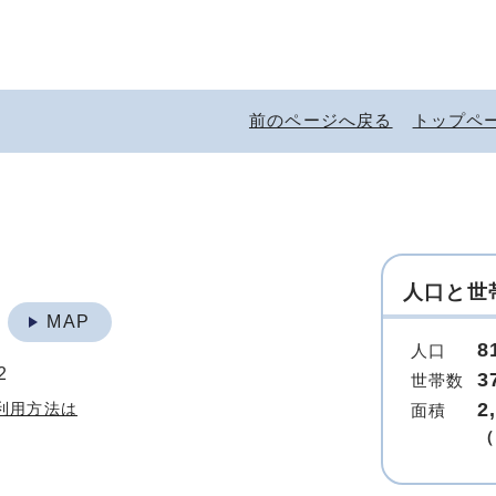
前のページへ戻る
トップペ
人口と世
地
MAP
8
人口
2
3
世帯数
2
利用方法は
面積
（