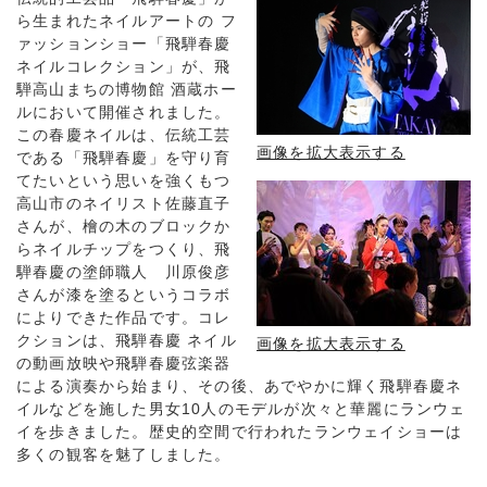
ら生まれたネイルアートの フ
ァッションショー「飛騨春慶
ネイルコレクション」が、飛
騨高山まちの博物館 酒蔵ホー
ルにおいて開催されました。
この春慶ネイルは、伝統工芸
画像を拡大表示する
である「飛騨春慶」を守り育
てたいという思いを強くもつ
高山市のネイリスト佐藤直子
さんが、檜の木のブロックか
らネイルチップをつくり、飛
騨春慶の塗師職人 川原俊彦
さんが漆を塗るというコラボ
によりできた作品です。コレ
クションは、飛騨春慶 ネイル
画像を拡大表示する
の動画放映や飛騨春慶弦楽器
による演奏から始まり、その後、あでやかに輝く飛騨春慶ネ
イルなどを施した男女10人のモデルが次々と華麗にランウェ
イを歩きました。歴史的空間で行われたランウェイショーは
多くの観客を魅了しました。