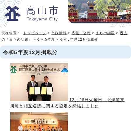
現在位置：
トップページ
>
市政情報
>
広報・公聴
>
まちの話題
>
過去
の「まちの話題」
>
令和5年度
> 令和5年度12月掲載分
令和5年度12月掲載分
12月26日火曜日 北海道東
川町と相互連携に関する協定を締結しました