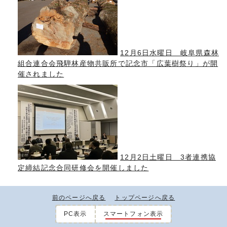
12月6日水曜日 岐阜県森林
組合連合会飛騨林産物共販所で記念市「広葉樹祭り」が開
催されました
12月2日土曜日 3者連携協
定締結記念合同研修会を開催しました
前のページへ戻る
トップページへ戻る
PC表示
スマートフォン表示