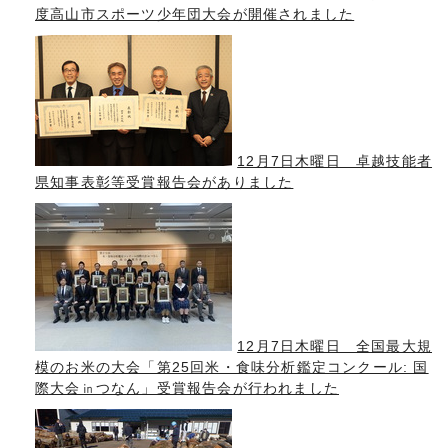
度高山市スポーツ少年団大会が開催されました
12月7日木曜日 卓越技能者
県知事表彰等受賞報告会がありました
12月7日木曜日 全国最大規
模のお米の大会「第25回米・食味分析鑑定コンクール: 国
際大会㏌つなん」受賞報告会が行われました