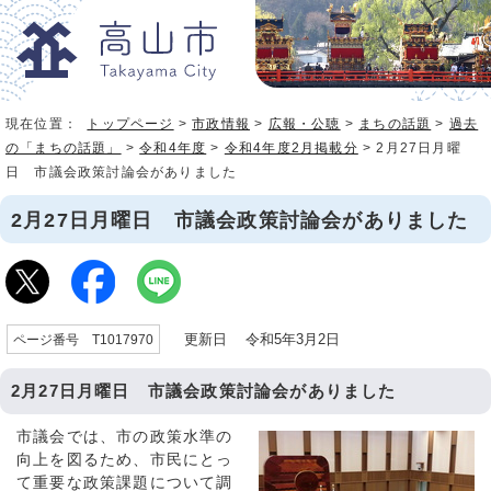
現在位置：
トップページ
>
市政情報
>
広報・公聴
>
まちの話題
>
過去
の「まちの話題」
>
令和4年度
>
令和4年度2月掲載分
> 2月27日月曜
日 市議会政策討論会がありました
2月27日月曜日 市議会政策討論会がありました
更新日 令和5年3月2日
ページ番号 T1017970
2月27日月曜日 市議会政策討論会がありました
市議会では、市の政策水準の
向上を図るため、市民にとっ
て重要な政策課題について調