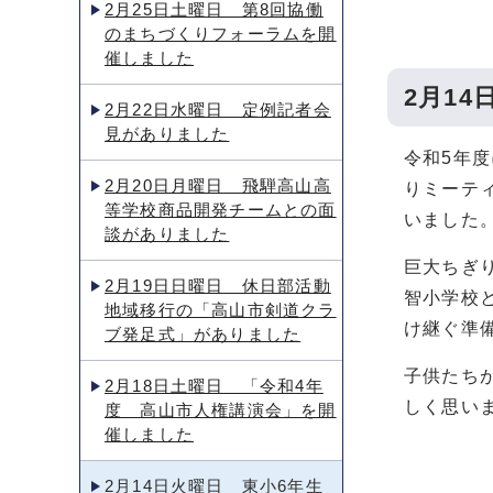
2月25日土曜日 第8回協働
のまちづくりフォーラムを開
催しました
2月1
2月22日水曜日 定例記者会
見がありました
令和5年
2月20日月曜日 飛騨高山高
りミーテ
等学校商品開発チームとの面
いました
談がありました
巨大ちぎ
2月19日日曜日 休日部活動
智小学校
地域移行の「高山市剣道クラ
け継ぐ準
ブ発足式」がありました
子供たち
2月18日土曜日 「令和4年
しく思い
度 高山市人権講演会」を開
催しました
2月14日火曜日 東小6年生