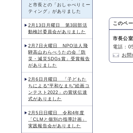
と市長との「おしゃべりミー
ティング」がありました
このペ
2月13日月曜日 第3回部活
動検討委員会がありました
市長公
2月7日火曜日 NPO法人飛
電話：05
騨高山わらべうたの会「防
お問
災・減災SDGs賞」受賞報告
がありました
2月6日月曜日 「子どもた
ちによる“平和なまち”絵画コ
ンテスト2022」の賞状伝達
式がありました
2月5日日曜日 令和4年度
「CLMと個別の指導計画」
実践報告会がありました