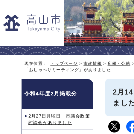
現在位置：
トップページ
>
市政情報
>
広報・公聴
「おしゃべりミーティング」がありました
2月
令和4年度2月掲載分
まし
2月27日月曜日 市議会政策
討論会がありました