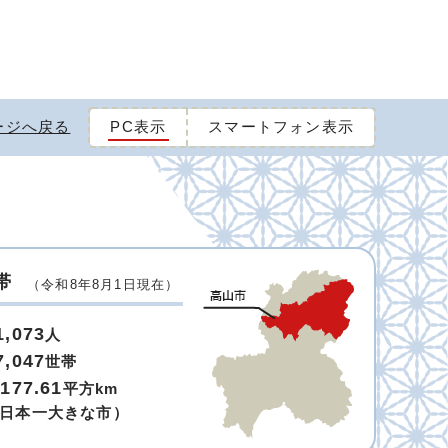
ージへ戻る
PC表示
スマートフォン表示
帯
（令和8年8月1日現在）
1,073
人
7,047
世帯
,177.61
平方km
日本一大きな市）