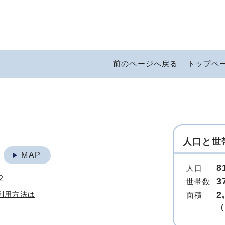
前のページへ戻る
トップペ
人口と世
地
MAP
8
人口
2
3
世帯数
2
利用方法は
面積
（