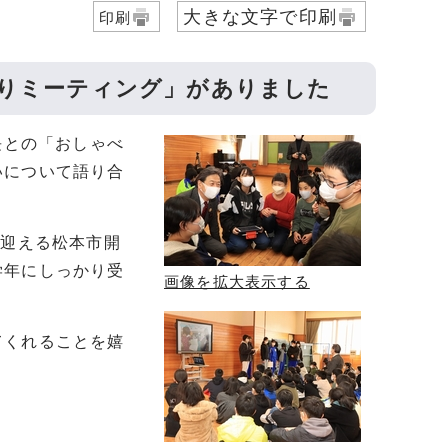
大きな文字で印刷
印刷
べりミーティング」がありました
長との「おしゃべ
いについて語り合
を迎える松本市開
学年にしっかり受
画像を拡大表示する
てくれることを嬉