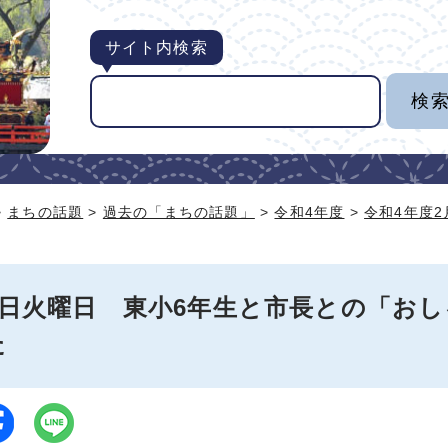
サイト内検索
>
まちの話題
>
過去の「まちの話題」
>
令和4年度
>
令和4年度
14日火曜日 東小6年生と市長との「お
た