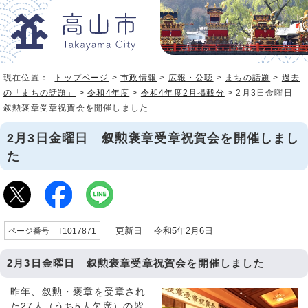
現在位置：
トップページ
>
市政情報
>
広報・公聴
>
まちの話題
>
過去
の「まちの話題」
>
令和4年度
>
令和4年度2月掲載分
> 2月3日金曜日
叙勲褒章受章祝賀会を開催しました
2月3日金曜日 叙勲褒章受章祝賀会を開催しまし
た
更新日 令和5年2月6日
ページ番号 T1017871
2月3日金曜日 叙勲褒章受章祝賀会を開催しました
昨年、叙勲・褒章を受章され
た27人（うち5人欠席）の皆