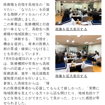
医療職を目指す高校生の「知
りたい」「なりたい」を応援
する飛騨メディカルハイスク
ールが開講しました。
この事業は、医療機関と行政
が一体となって、高校生へ医
画像を拡大表示する
療職や地域医療について「知
る」「体験する」「目指す」
機会を提供し、将来の医療人
材の育成・確保につなげるこ
とを目的としています。
7月9日金曜日のキックオフで
は、医療機関や市長から高校
生への応援メッセージ、地域
医療講座、進学・地元就職支
画像を拡大表示する
援制度の紹介を行いました。
参加した高校生からは、「憧
れの医療従事者から応援してもらえて嬉しかった」「実際に
地域医療を支えている方々から話を聞けたり、地域包括ケア
などを知ることができたりして良かった」といった感想が寄
せられました。