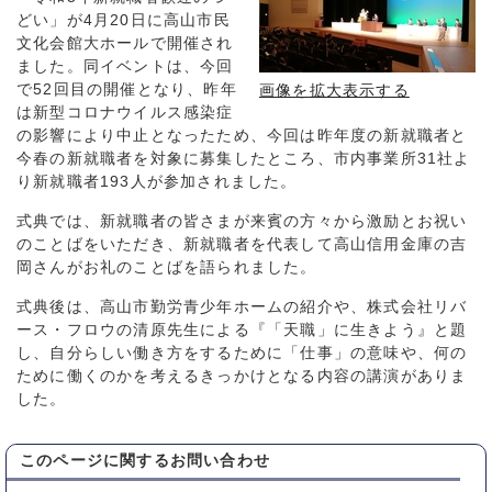
どい」が4月20日に高山市民
文化会館大ホールで開催され
ました。同イベントは、今回
で52回目の開催となり、昨年
画像を拡大表示する
は新型コロナウイルス感染症
の影響により中止となったため、今回は昨年度の新就職者と
今春の新就職者を対象に募集したところ、市内事業所31社よ
り新就職者193人が参加されました。
式典では、新就職者の皆さまが来賓の方々から激励とお祝い
のことばをいただき、新就職者を代表して高山信用金庫の吉
岡さんがお礼のことばを語られました。
式典後は、高山市勤労青少年ホームの紹介や、株式会社リバ
ース・フロウの清原先生による『「天職」に生きよう』と題
し、自分らしい働き方をするために「仕事」の意味や、何の
ために働くのかを考えるきっかけとなる内容の講演がありま
した。
このページに関する
お問い合わせ