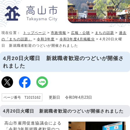
現在位置：
トップページ
>
市政情報
>
広報・公聴
>
まちの話題
>
過去
の「まちの話題」
>
令和3年度
>
令和3年度4月掲載分
> 4月20日火曜
日 新就職者歓迎のつどいが開催されました
4月20日火曜日 新就職者歓迎のつどいが開催さ
れました
更新日 令和3年4月23日
ページ番号 T1015162
4月20日火曜日 新就職者歓迎のつどいが開催されました
高山市雇用促進協議会による
「令和3年新就職者歓迎のつ