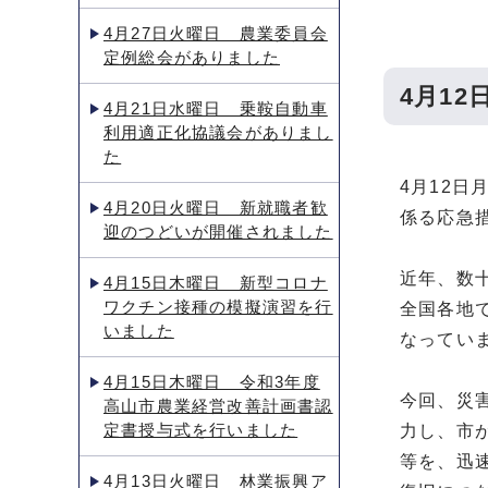
4月27日火曜日 農業委員会
定例総会がありました
4月1
4月21日水曜日 乗鞍自動車
利用適正化協議会がありまし
た
4月12
4月20日火曜日 新就職者歓
係る応急
迎のつどいが開催されました
近年、数
4月15日木曜日 新型コロナ
ワクチン接種の模擬演習を行
全国各地
いました
なってい
4月15日木曜日 令和3年度
今回、災
高山市農業経営改善計画書認
定書授与式を行いました
力し、市
等を、迅
4月13日火曜日 林業振興ア