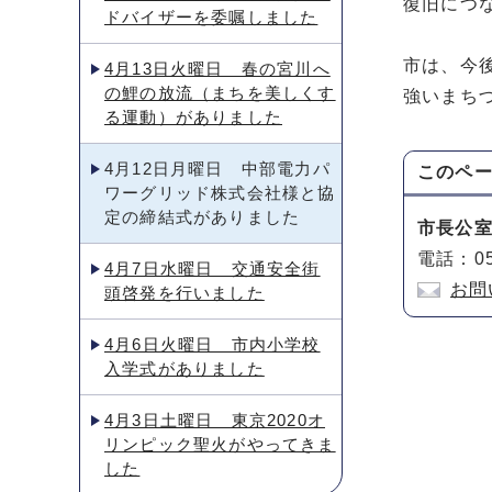
復旧につ
ドバイザーを委嘱しました
市は、今
4月13日火曜日 春の宮川へ
の鯉の放流（まちを美しくす
強いまち
る運動）がありました
4月12日月曜日 中部電力パ
このペ
ワーグリッド株式会社様と協
定の締結式がありました
市長公
電話：05
4月7日水曜日 交通安全街
お問
頭啓発を行いました
4月6日火曜日 市内小学校
入学式がありました
4月3日土曜日 東京2020オ
リンピック聖火がやってきま
した