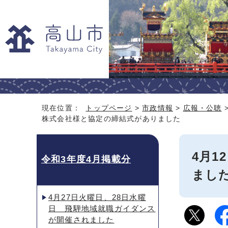
現在位置：
トップページ
>
市政情報
>
広報・公聴
株式会社様と協定の締結式がありました
4月
令和3年度4月掲載分
まし
4月27日火曜日、28日水曜
日 飛騨地域就職ガイダンス
が開催されました