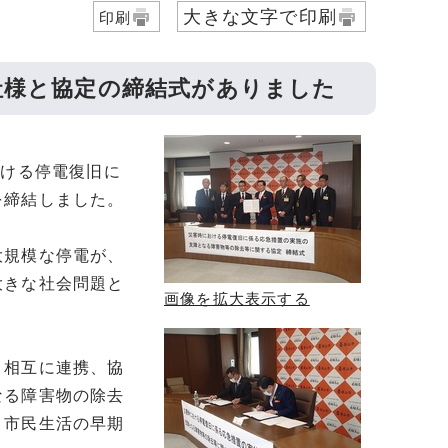
大きな文字で印刷
印刷
社様と協定の締結式がありました
おける停電復旧に
を締結しました。
大規模な停電が、
大きな社会問題と
画像を拡大表示する
、相互に連携、協
なる障害物の除去
、市民生活の早期