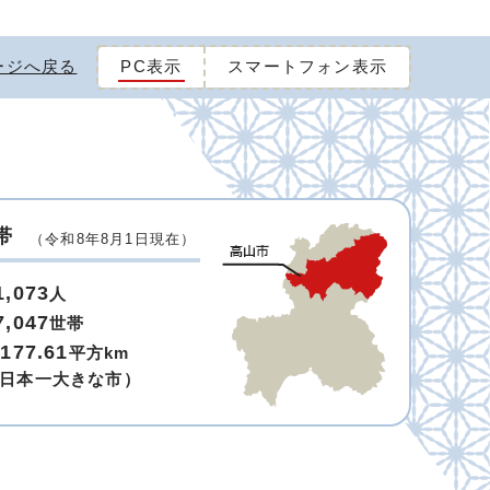
ージへ戻る
PC表示
スマートフォン表示
帯
（令和8年8月1日現在）
1,073
人
7,047
世帯
,177.61
平方km
日本一大きな市）