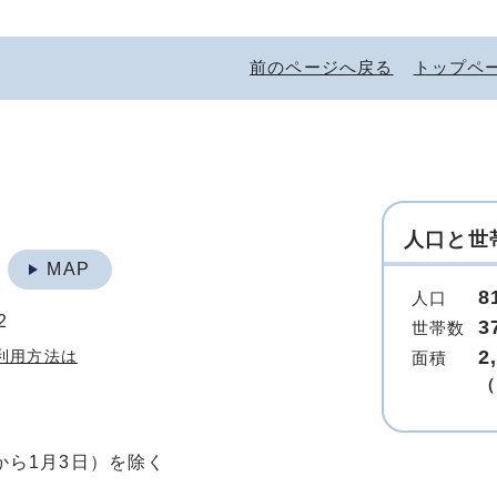
前のページへ戻る
トップペ
人口と世
地
MAP
8
人口
2
3
世帯数
2
利用方法は
面積
（
から1月3日）を除く