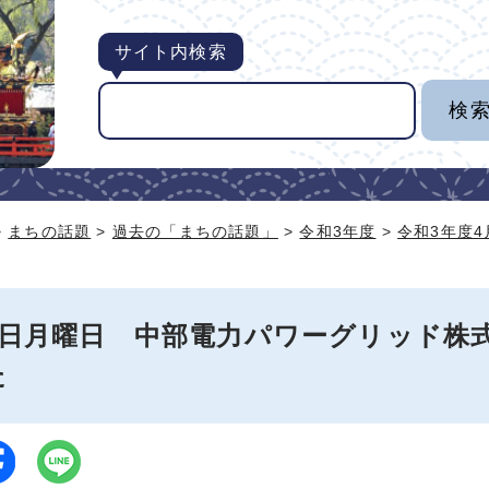
サイト内検索
>
まちの話題
>
過去の「まちの話題」
>
令和3年度
>
令和3年度
12日月曜日 中部電力パワーグリッド株
た