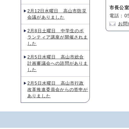
市長公
2月12日水曜日 高山市防災
電話：05
会議がありました
お問
2月8日土曜日 中学生のボ
ランティア講座が開催されま
した
2月5日水曜日 高山市総合
計画審議会への諮問がありま
した
2月5日水曜日 高山市行政
改革推進委員会からの答申が
ありました