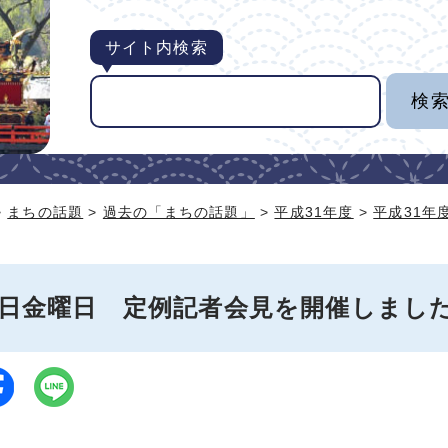
サイト内検索
>
まちの話題
>
過去の「まちの話題」
>
平成31年度
>
平成31年
21日金曜日 定例記者会見を開催しまし