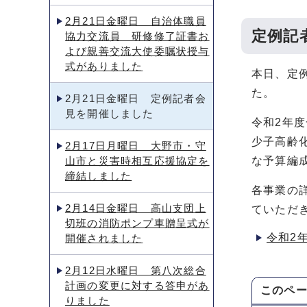
2月21日金曜日 自治体職員
定例記
協力交流員 研修修了証書お
よび親善交流大使委嘱状授与
式がありました
本日、定
た。
2月21日金曜日 定例記者会
見を開催しました
令和2年
少子高齢
2月17日月曜日 大野市・守
山市と災害時相互応援協定を
な予算編
締結しました
各事業の
2月14日金曜日 高山支団上
ていただ
切班の消防ポンプ車贈呈式が
令和2
開催されました
2月12日水曜日 第八次総合
計画の変更に対する答申があ
このペ
りました