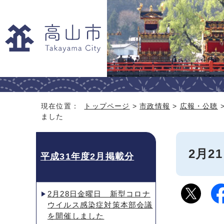
現在位置：
トップページ
>
市政情報
>
広報・公聴
ました
2月
平成31年度2月掲載分
2月28日金曜日 新型コロナ
ウイルス感染症対策本部会議
を開催しました