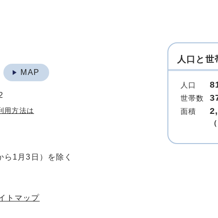
人口と世
地
MAP
8
人口
2
3
世帯数
2
利用方法は
面積
（
から1月3日）を除く
イトマップ