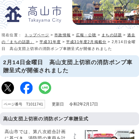
現在位置：
トップページ
>
市政情報
>
広報・公聴
>
まちの話題
>
過去
の「まちの話題」
>
平成31年度
>
平成31年度2月掲載分
> 2月14日金曜
日 高山支団上切班の消防ポンプ車贈呈式が開催されました
2月14日金曜日 高山支団上切班の消防ポンプ車
贈呈式が開催されました
更新日 令和2年2月17日
ページ番号 T1011741
高山支団上切班の消防ポンプ車贈呈式
高山市では、第八次総合計画
に基づき、消防団の車両を計