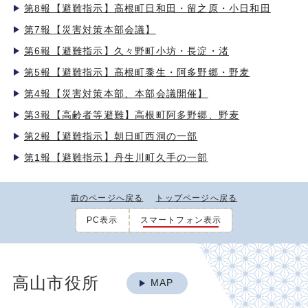
第8報【避難指示】高根町日和田・留之原・小日和田
第7報【災害対策本部会議】
第6報【避難指示】久々野町小坊・長淀・渚
第5報【避難指示】高根町黍生・阿多野郷・野麦
第4報【災害対策本部、本部会議開催】
第3報【高齢者等避難】高根町阿多野郷、野麦
第2報【避難指示】朝日町西洞の一部
第1報【避難指示】丹生川町久手の一部
前のページへ戻る
トップページへ戻る
PC表示
スマートフォン表示
高山市役所
MAP