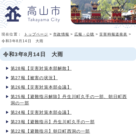
現在位置：
トップページ
>
市政情報
>
広報・公聴
>
災害時報道発表
>
令和3年8月14日 大雨
令和3年8月14日 大雨
第28報【災害対策本部解散】
第27報【被害の状況】
第26報【災害対策本部会議】
第25報【避難指示解除】丹生川町久手の一部、朝日町西
洞の一部
第24報【災害対策本部会議】
第23報【避難指示】丹生川町久手の一部
第22報【避難指示】朝日町西洞の一部