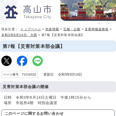
現在位置：
トップページ
>
市政情報
>
広報・公聴
>
災害時報道発表
>
令和3年8月14日 大雨
> 第7報【災害対策本部会議】
第7報【災害対策本部会議】
更新日 令和3年8月14日
ページ番号 T1016032
災害対策本部会議の開催
日時 令和3年8月14日土曜日 午後1時15分から
場所 市役所4階 特別会議室
このページに関する
お問い合わせ