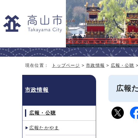
現在位置：
トップページ
>
市政情報
>
広報・公聴
広報た
市政情報
広報・公聴
広報たかやま