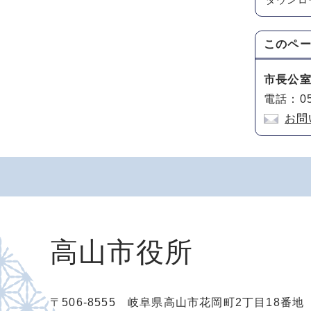
ダウンロ
このペ
市長公
電話：05
お問
高山市役所
〒506-8555 岐阜県高山市花岡町2丁目18番