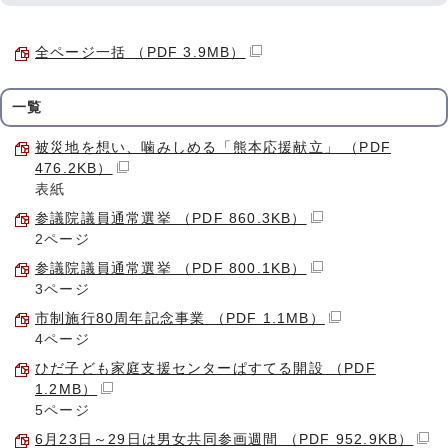
全ページ一括 （PDF 3.9MB）
一覧
被災地を想い、噛みしめる「熊本応援献立」 （PDF
476.2KB）
表紙
参議院議員通常選挙 （PDF 860.3KB）
2ページ
参議院議員通常選挙 （PDF 800.1KB）
3ページ
市制施行80周年記念事業 （PDF 1.1MB）
4ページ
ひだ子ども家庭支援センターぱすてる開設 （PDF
1.2MB）
5ページ
6月23日～29日は男女共同参画週間 （PDF 952.9KB）