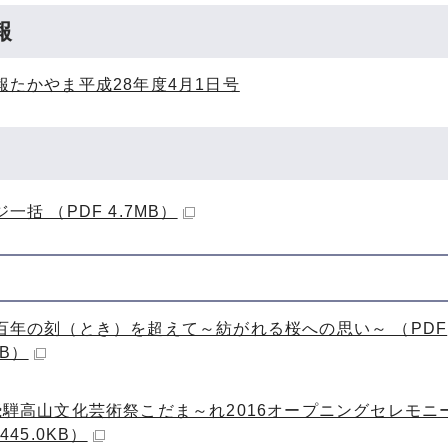
報
報たかやま平成28年度4月1日号
一括 （PDF 4.7MB）
百年の刻（とき）を超えて～紡がれる桜への思い～ （PDF
KB）
飛騨高山文化芸術祭こだま～れ2016オープニングセレモニ
445.0KB）