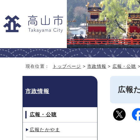
現在位置：
トップページ
>
市政情報
>
広報・公聴
広報た
市政情報
広報・公聴
広報たかやま