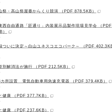
ジ
祭・高山祭屋臺からくり競演 （PDF 878.5KB）
ジ
東西自由通路「匠通り」内装展示品製作現場見学会 （PDF
KB）
ジ
ついに決定～白山ユネスコエコパーク～ （PDF 402.3K
ジ
別解消法が施行 （PDF 212.5KB）
ジ
カ所設置 電気自動車用急速充電器 （PDF 379.4KB）
ジ
健康 （PDF 377.7KB）
ジ
健康 （PDF 237.6KB）