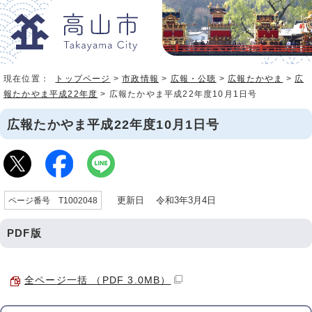
現在位置：
トップページ
>
市政情報
>
広報・公聴
>
広報たかやま
>
広
報たかやま平成22年度
> 広報たかやま平成22年度10月1日号
広報たかやま平成22年度10月1日号
更新日 令和3年3月4日
ページ番号 T1002048
PDF版
全ページ一括 （PDF 3.0MB）