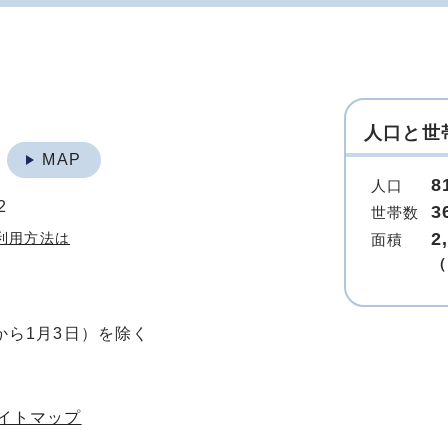
人口と世
地
MAP
8
人口
2
3
世帯数
2
利用方法は
面積
（
から1月3日）を除く
イトマップ