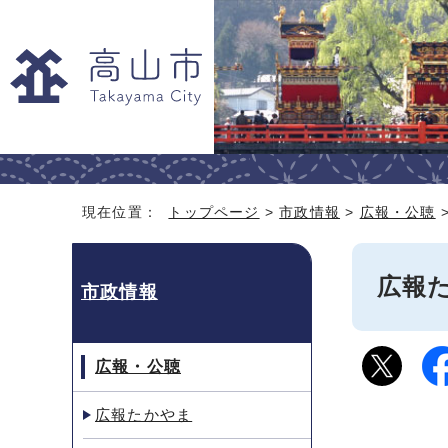
現在位置：
トップページ
>
市政情報
>
広報・公聴
広報た
市政情報
広報・公聴
広報たかやま