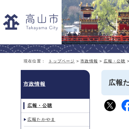
現在位置：
トップページ
>
市政情報
>
広報・公聴
広報た
市政情報
広報・公聴
広報たかやま