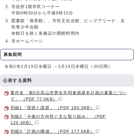
市役所1階市民コーナー
午前8時30分から午後5時15分
図書館「煥章館」、市民文化会館、ビッグアリーナ、女
性青少年会館
休館日を除く各施設の開館時間内
市ホームページ
募集期間
令和2年2月19日水曜日 ～3月19日木曜日（30日間）
公表する資料
案件名「第5次高山市男女共同参画基本計画の素案につい
て」 （PDF 77.0KB）
別紙1「現状と課題」 （PDF 180.3KB）
別紙2「今後の方向性と主な取り組み」 （PDF
120.4KB）
別紙3「計画の構成」 （PDF 177.6KB）