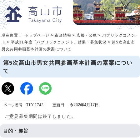
現在位置：
トップページ
>
市政情報
>
広報・公聴
>
パブリックコメン
ト
>
平成31年度「パブリックコメント」結果・募集状況
> 第5次高山市
男女共同参画基本計画の素案について
第5次高山市男女共同参画基本計画の素案につい
て
更新日 令和2年4月17日
ページ番号 T1011742
ご意見募集期間は終了しました。
目的・趣旨