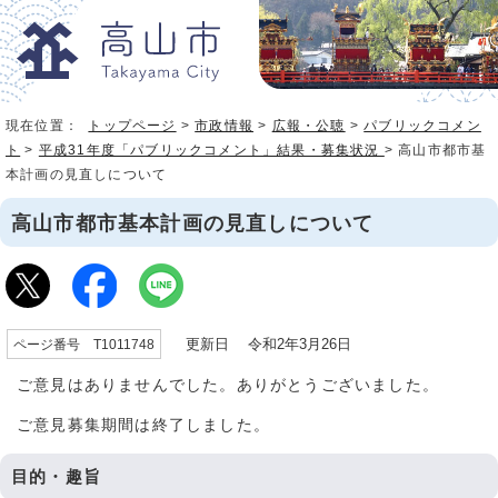
現在位置：
トップページ
>
市政情報
>
広報・公聴
>
パブリックコメン
ト
>
平成31年度「パブリックコメント」結果・募集状況
> 高山市都市基
本計画の見直しについて
高山市都市基本計画の見直しについて
更新日 令和2年3月26日
ページ番号 T1011748
ご意見はありませんでした。ありがとうございました。
ご意見募集期間は終了しました。
目的・趣旨