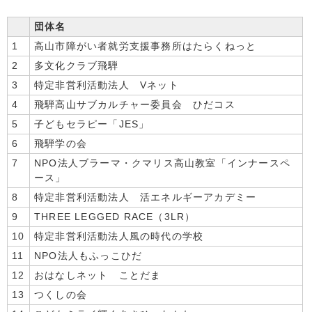
団体名
1
高山市障がい者就労支援事務所はたらくねっと
2
多文化クラブ飛騨
3
特定非営利活動法人 Vネット
4
飛騨高山サブカルチャー委員会 ひだコス
5
子どもセラピー「JES」
6
飛騨学の会
7
NPO法人ブラーマ・クマリス高山教室「インナースペ
ース」
8
特定非営利活動法人 活エネルギーアカデミー
9
THREE LEGGED RACE（3LR）
10
特定非営利活動法人風の時代の学校
11
NPO法人もふっこひだ
12
おはなしネット ことだま
13
つくしの会