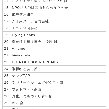
14
こどもミライ輝くあさひ・たかね
15
NPO法人飛騨高山わらべうたの会
16
飛騨信用組合
17
きよみストア合同会社
18
エラマ合同会社
19
Flying Peaks
20
寄せ植え華道協会 飛騨地区
21
Amoment
22
himeshala
23
HIDA OUTDOOR FREAKS
24
飛騨ゆるあこ部
25
ヤングTAP
26
学びサークル エグゼクティ部
27
フォトマトぺ高山
28
丹生川まちづくり青年部
29
AGE会