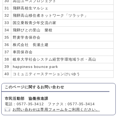
30
高山ユースプロジェクト
31
飛騨高校生マルシェ
32
飛騨高山移住者ネットワーク「ツラッテ」
33
国立乗鞍青少年交流の家
34
飛騨びとの里山 樂校
35
野麦学舎保存会
36
株式会社 長瀬土建
37
車田保存会
38
岐阜大学社会システム経営学環地域ラボ・高山
39
happiness bounce park
40
コミュニティーステーションけいゆう
このページに関する
お問い合わせ
市民活動部 協働推進課
電話：0577-35-3412 ファクス：0577-35-3414
お問い合わせは専用フォームをご利用ください。