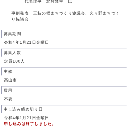
代表理事 北村隆幸 氏
事例発表 三枝の郷まちづくり協議会、久々野まちづく
り協議会
募集期間
令和4年1月21日金曜日
募集人数
定員100人
主催
高山市
費用
不要
申し込み締め切り日
令和4年1月21日金曜日
申し込みは終了しました。