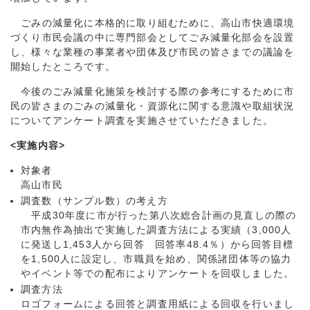
ごみの減量化に本格的に取り組むために、高山市快適環境
づくり市民会議の中に専門部会としてごみ減量化部会を設置
し、様々な業種の事業者や団体及び市民の皆さまでの議論を
開始したところです。
今後のごみ減量化施策を検討する際の参考にするために市
民の皆さまのごみの減量化・資源化に関する意識や取組状況
についてアンケート調査を実施させていただきました。
<実施内容>
対象者
高山市民
調査数（サンプル数）の考え方
平成30年度に市が行った第八次総合計画の見直しの際の
市内無作為抽出で実施した調査方法による実績（3,000人
に発送し1,453人から回答 回答率48.4％）から回答目標
を1,500人に設定し、市職員を始め、関係諸団体等の協力
やイベント等での配布によりアンケートを回収しました。
調査方法
ロゴフォームによる回答と調査用紙による回収を行いまし