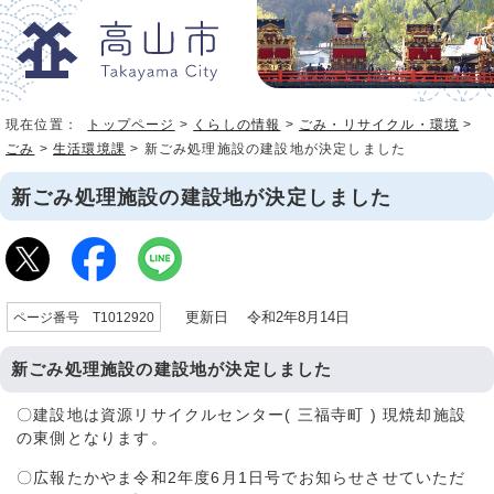
現在位置：
トップページ
>
くらしの情報
>
ごみ・リサイクル・環境
>
ごみ
>
生活環境課
> 新ごみ処理施設の建設地が決定しました
新ごみ処理施設の建設地が決定しました
更新日 令和2年8月14日
ページ番号 T1012920
新ごみ処理施設の建設地が決定しました
〇建設地は資源リサイクルセンター( 三福寺町 ) 現焼却施設
の東側となります。
〇広報たかやま令和2年度6月1日号でお知らせさせていただ