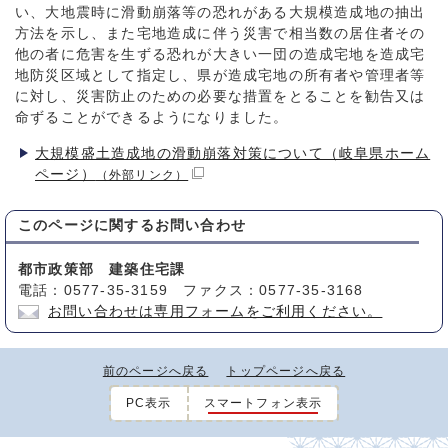
い、大地震時に滑動崩落等の恐れがある大規模造成地の抽出
方法を示し、また宅地造成に伴う災害で相当数の居住者その
他の者に危害を生ずる恐れが大きい一団の造成宅地を造成宅
地防災区域として指定し、県が造成宅地の所有者や管理者等
に対し、災害防止のための必要な措置をとることを勧告又は
命ずることができるようになりました。
大規模盛土造成地の滑動崩落対策について（岐阜県ホーム
ページ）
（外部リンク）
このページに関する
お問い合わせ
都市政策部 建築住宅課
電話：0577-35-3159 ファクス：0577-35-3168
お問い合わせは専用フォームをご利用ください。
前のページへ戻る
トップページへ戻る
PC表示
スマートフォン表示