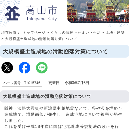
現在位置：
トップページ
>
くらしの情報
>
住まい・生活
>
土地・建築
> 大規模盛土造成地の滑動崩落対策について
大規模盛土造成地の滑動崩落対策について
更新日 令和3年7月6日
ページ番号 T1015746
大規模盛土造成地の滑動崩落対策について
阪神・淡路大震災や新潟県中越地震などで、谷や沢を埋めた
造成地で、滑動崩落が発生し、造成宅地において被害が発生
しました。
これを受け平成18年度に国は宅地造成等規制法の改正を行