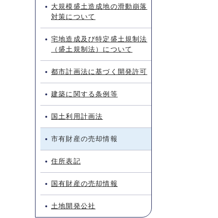
大規模盛土造成地の滑動崩落
対策について
宅地造成及び特定盛土規制法
（盛土規制法）について
都市計画法に基づく開発許可
建築に関する条例等
国土利用計画法
市有財産の売却情報
住所表記
国有財産の売却情報
土地開発公社