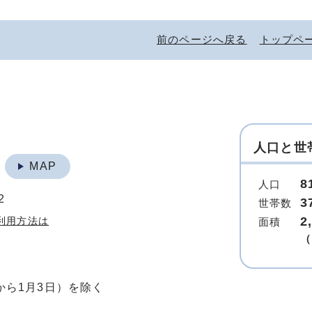
前のページへ戻る
トップペ
人口と世
地
MAP
8
人口
2
3
世帯数
2
利用方法は
面積
（
から1月3日）を除く