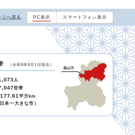
ージへ戻る
PC表示
スマートフォン表示
帯
（令和8年8月1日現在）
1,073
人
7,047
世帯
,177.61
平方km
日本一大きな市）