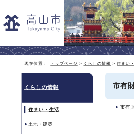
現在位置：
トップページ
>
くらしの情報
>
住まい
市有
くらしの情報
市有
住まい・生活
土地・建築