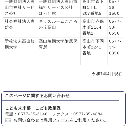
一般財団法人高
一般財団法人高山市
高山市森下
0577-
山市福祉サービ
福祉サービス公社
町1丁目
36-
ス公社
ほっと館
207番地5
1500
社会福祉法人恵
キッズルームこころ
高山市赤保
0577-
雄会
の丘高山
木町1164
33-
番地1
0556
学校法人高山短
高山短期大学附属保
高山市下岡
0577-
期大学
育所
本町2241
34-
番地
6350
令和7年4月現在
このページに関する
お問い合わせ
こども未来部 こども政策課
電話：0577-35-3140 ファクス：0577-35-4884
お問い合わせは専用フォームをご利用ください。