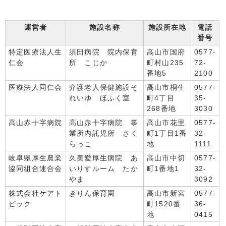
運営者
施設名称
施設所在地
電話
番号
特定医療法人生
須田病院 院内保育
高山市国府
0577-
仁会
所 こじか
町村山235
72-
番地5
2100
医療法人同仁会
介護老人保健施設そ
高山市桐生
0577-
れいゆ ほふく室
町4丁目
35-
268番地
3030
高山赤十字病院
高山赤十字病院 事
高山市花里
0577-
業所内託児所 さく
町1丁目1番
32-
らっこ
地
1111
岐阜県厚生農業
久美愛厚生病院 あ
高山市中切
0577-
協同組合連合会
いりすルーム たか
町1番地1
32-
やま
3092
株式会社ケアト
きりん保育園
高山市新宮
0577-
ピック
町1520番
36-
地
0415