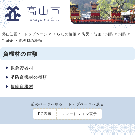
現在位置：
トップページ
>
くらしの情報
>
防災・防犯・消防
>
消防
>
ご紹介
> 資機材の種類
資機材の種類
救急資器材
消防資機材の種類
救助資機材
前のページへ戻る
トップページへ戻る
PC表示
スマートフォン表示