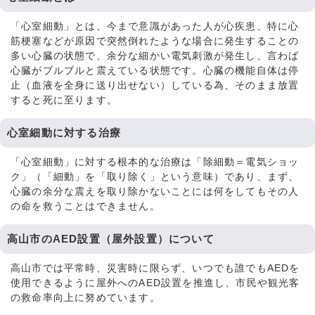
「心室細動」とは、今まで意識があった人が心疾患、特に心
筋梗塞などが原因で突然倒れたような場合に発生することの
多い心臓の状態で、余分な細かい電気刺激が発生し、言わば
心臓がブルブルと震えている状態です。心臓の機能自体は停
止（血液を全身に送り出せない）している為、そのまま放置
すると死に至ります。
心室細動に対する治療
「心室細動」に対する根本的な治療は「除細動＝電気ショッ
ク」（「細動」を「取り除く」という意味）であり、まず、
心臓の余分な震えを取り除かないことには何をしてもその人
の命を救うことはできません。
高山市のAED設置（屋外設置）について
高山市では平常時、災害時に限らず、いつでも誰でもAEDを
使用できるように屋外へのAED設置を推進し、市民や観光客
の救命率向上に努めています。