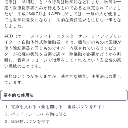
従来は「除細動」という行為は医師法などにより、医師や一
定の医療従事者のみが行えるものであると限定されていまし
たが、平成16年7月よりAEDに関しては、一般の人が使用し
ても医師法違反にならず、法的な責任追及も生じない事とな
りました。
AED（オートメイティド エクスターナル ディフィブリレ
イター：自動体外式除細動器）とは、機能そのものは医師が
使う除細動器と同じものですが、内蔵されているコンピュー
ターが心臓の状態を自動で調べ、除細動が必要かどうかを判
断し、音声メッセージで指示をしてくれるという安全性の高
い機械のことです。
種類はいくつかありますが、基本的な機能、使用法は共通し
ています。
基本的な使用法
電源を入れる（蓋を開ける、電源ボタンを押す）
パッド（シール）を胸に貼る
除細動ボタンを押す