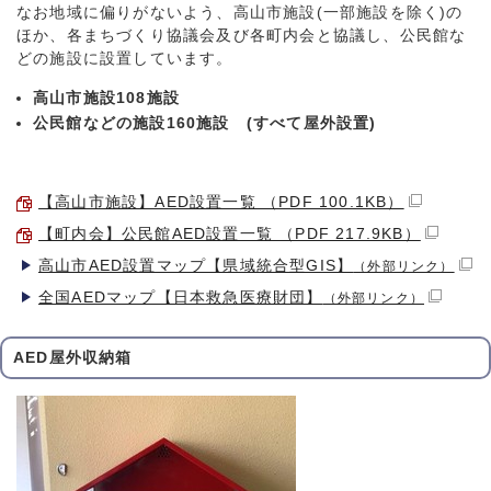
なお地域に偏りがないよう、高山市施設(一部施設を除く)の
ほか、各まちづくり協議会及び各町内会と協議し、公民館な
どの施設に設置しています。
高山市施設108施設
公民館などの施設160施設 (すべて屋外設置)
【高山市施設】AED設置一覧 （PDF 100.1KB）
【町内会】公民館AED設置一覧 （PDF 217.9KB）
高山市AED設置マップ【県域統合型GIS】
（外部リンク）
全国AEDマップ【日本救急医療財団】
（外部リンク）
AED屋外収納箱