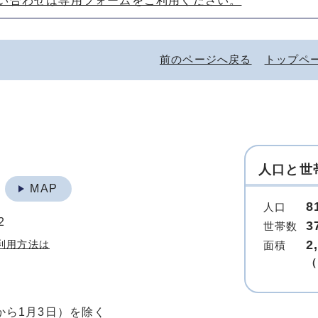
い合わせは専用フォームをご利用ください。
前のページへ戻る
トップペ
人口と世
地
MAP
8
人口
2
3
世帯数
2
利用方法は
面積
（
から1月3日）を除く