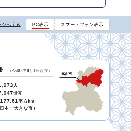
ージへ戻る
PC表示
スマートフォン表示
帯
（令和8年8月1日現在）
1,073
人
7,047
世帯
,177.61
平方km
日本一大きな市）