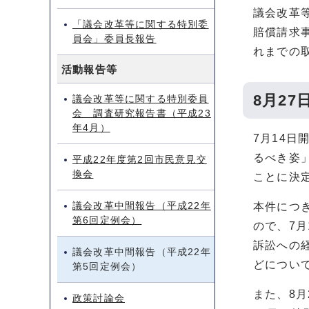
議会改革
「議会改革等に関する特別委
賠償請求
員会」委員長報告
れまでの
活動報告等
8月2
議会改革等に関する特別委員
会 調査研究報告書（平成23
年4月）
7月14
るべき姿
平成22年度第2回市民意見交
換会
ことに決
議会改革中間報告（平成22年
本件につ
第6回定例会）
ので、7月
訴訟への
議会改革中間報告（平成22年
どについ
第5回定例会）
また、8
政策討論会