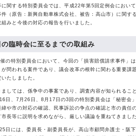
等に関する特別委員会では、平成22年第5回定例会において
事件（原告：新興自動車株式会社、被告：高山市）に関す
取組みと今後の対応の報告を行いました。
7日の臨時会に至るまでの取組み
日開催の特別委員会において、今回の「損害賠償請求事件」
」が問われる案件であり、議会改革の根幹に関わる重要課
定いたしました。
きましては、係争中の事案であり、調査内容が知られるこ
16日、7月26日、8月17日の3回の特別委員会は「秘密
経緯や市の対応の確認、民事訴訟の争点の確認と市の責任
て市長等に説明を求めながら、厳しい議論を重ねてきまし
月25日には、委員長・副委員長が、高山市顧問弁護士・阪