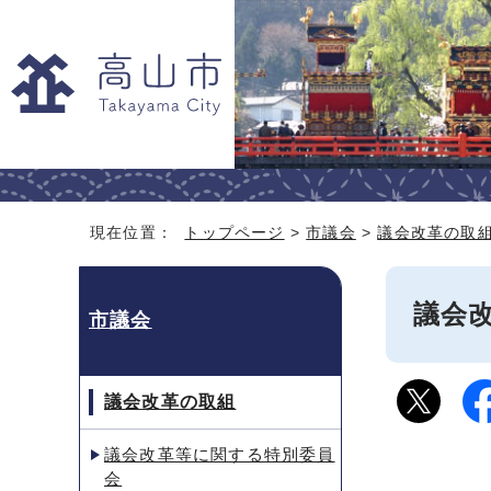
現在位置：
トップページ
>
市議会
>
議会改革の取
議会改
市議会
議会改革の取組
議会改革等に関する特別委員
会