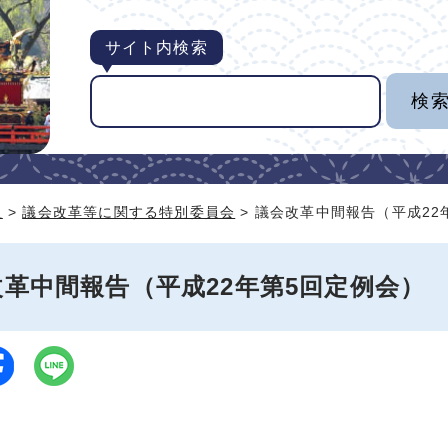
サイト内検索
組
>
議会改革等に関する特別委員会
> 議会改革中間報告（平成22
革中間報告（平成22年第5回定例会）