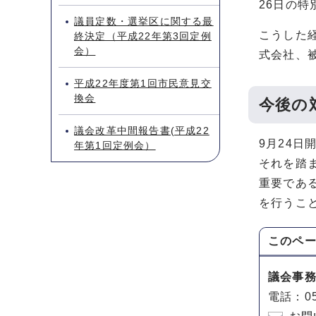
26日の
議員定数・選挙区に関する最
こうした
終決定（平成22年第3回定例
会）
式会社、
平成22年度第1回市民意見交
換会
今後の
議会改革中間報告書(平成22
9月24
年第1回定例会）
それを踏
重要であ
を行うこ
このペ
議会事
電話：05