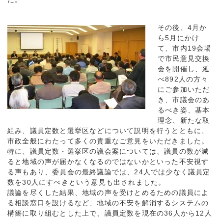
その後、4月か
ら5月にかけ
て、市内19会場
で市民意見交換
会を開催し、延
べ892人の方々
にご参加いただ
き、市議会のあ
るべき姿、基本
理念、新たな取
組み、議員定数と選挙区などについて説明を行うとともに、
市政全般にわたって多くの貴重なご意見をいただきました。
特に、議員定数・選挙区の議会案については、議員の数が減
ると地域の声が届かなくなるのではないかといった不安視す
る声もあり、委員会の最終議論では、24人では少なく議員定
数を30人にすべきという意見も出されました。
議論を尽くした結果、地域の声を受けとめるための議員によ
る相談窓口を設けるなど、地域の不安を解消するシステムの
構築に取り組むとした上で、議員定数を現在の36人から12人