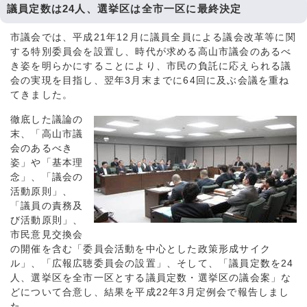
議員定数は24人、選挙区は全市一区に最終決定
市議会では、平成21年12月に議員全員による議会改革等に関
する特別委員会を設置し、時代が求める高山市議会のあるべ
き姿を明らかにすることにより、市民の負託に応えられる議
会の実現を目指し、翌年3月末までに64回に及ぶ会議を重ね
てきました。
徹底した議論の
末、「高山市議
会のあるべき
姿」や「基本理
念」、「議会の
活動原則」、
「議員の責務及
び活動原則」、
市民意見交換会
の開催を含む「委員会活動を中心とした政策形成サイク
ル」、「広報広聴委員会の設置」、そして、「議員定数を24
人、選挙区を全市一区とする議員定数・選挙区の議会案」な
どについて合意し、結果を平成22年3月定例会で報告しまし
た。