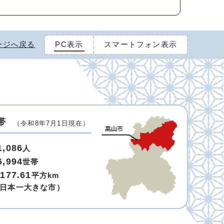
ージへ戻る
PC表示
スマートフォン表示
帯
（令和8年7月1日現在）
1,086
人
6,994
世帯
,177.61
平方km
日本一大きな市）