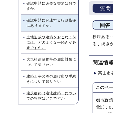
確認申請に必要な書類は何で
質問
すか。
確認申請に関連する行政指導
回答
はありますか。
秩序ある
土地造成や建築をおこなう前
には、どのような手続きが必
る手続き
要ですか。
大規模建築物等の届出対象に
関連情
ついて知りたい
高山市
建築工事の際の届け出や手続
きについて知りたい
このペ
違反建築（違法建築）につい
ての管轄はどこですか
都市政
電話：05