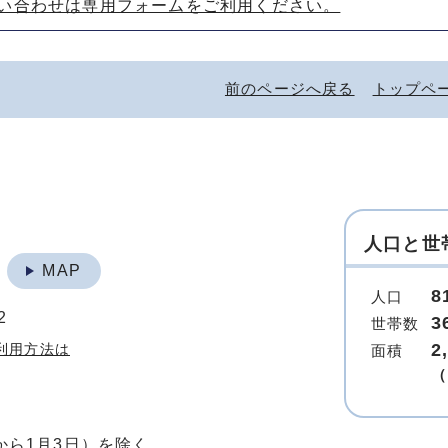
い合わせは専用フォームをご利用ください。
前のページへ戻る
トップペ
人口と世
地
MAP
8
人口
2
3
世帯数
2
利用方法は
面積
（
から1月3日）を除く