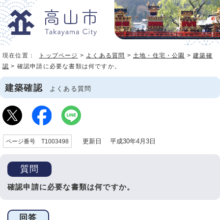
現在位置：
トップページ
>
よくある質問
>
土地・住宅・公園
>
建築確
認
> 確認申請に必要な書類は何ですか。
建築確認
よくある質問
更新日 平成30年4月3日
ページ番号 T1003498
質問
確認申請に必要な書類は何ですか。
回答