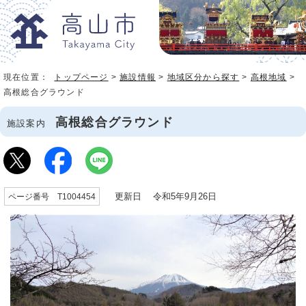
現在位置：
トップページ
>
施設情報
>
地域区分から探す
>
高根地域
>
高根総合グラウンド
高根総合グラウンド
施設案内
更新日 令和5年9月26日
ページ番号 T1004454