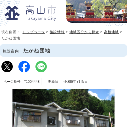
現在位置：
トップページ
>
施設情報
>
地域区分から探す
>
高根地域
>
たかね団地
たかね団地
施設案内
更新日 令和6年7月5日
ページ番号 T1004448