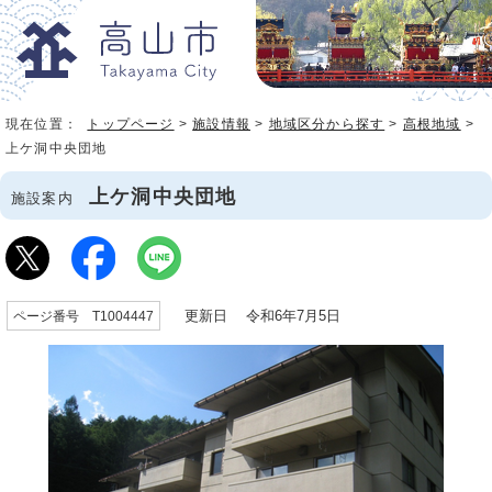
現在位置：
トップページ
>
施設情報
>
地域区分から探す
>
高根地域
>
上ケ洞中央団地
上ケ洞中央団地
施設案内
更新日 令和6年7月5日
ページ番号 T1004447