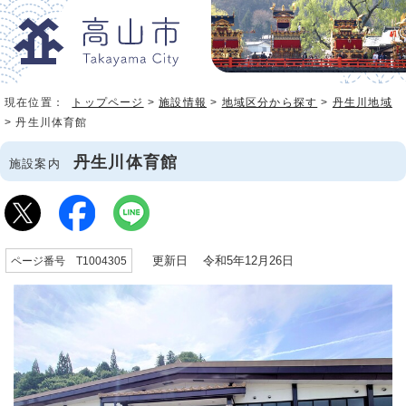
現在位置：
トップページ
>
施設情報
>
地域区分から探す
>
丹生川地域
> 丹生川体育館
丹生川体育館
施設案内
更新日 令和5年12月26日
ページ番号 T1004305