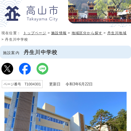
現在位置：
トップページ
>
施設情報
>
地域区分から探す
>
丹生川地域
> 丹生川中学校
丹生川中学校
施設案内
更新日 令和3年6月22日
ページ番号 T1004301