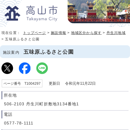
現在位置：
トップページ
>
施設情報
>
地域区分から探す
>
丹生川地域
> 五味原ふるさと公園
五味原ふるさと公園
施設案内
更新日 令和元年11月22日
ページ番号 T1004297
所在地
506-2103 丹生川町折敷地3134番地1
電話
0577-78-1111