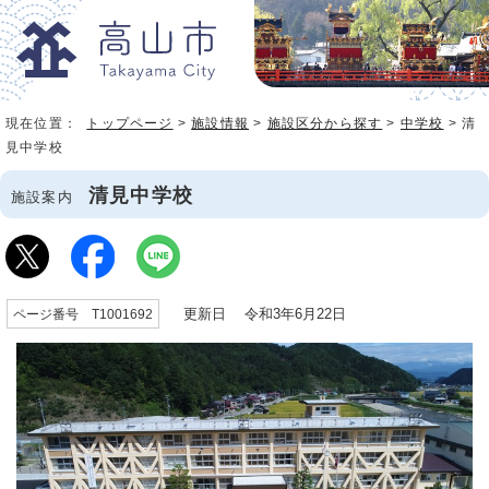
現在位置：
トップページ
>
施設情報
>
施設区分から探す
>
中学校
> 清
見中学校
清見中学校
施設案内
更新日 令和3年6月22日
ページ番号 T1001692