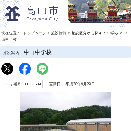
現在位置：
トップページ
>
施設情報
>
施設区分から探す
>
中学校
> 中
山中学校
中山中学校
施設案内
更新日 平成30年9月29日
ページ番号 T1001689