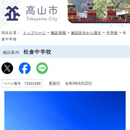
現在位置：
トップページ
>
施設情報
>
施設区分から探す
>
中学校
> 松
倉中学校
松倉中学校
施設案内
更新日 令和3年6月22日
ページ番号 T1001688