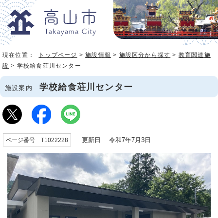
現在位置：
トップページ
>
施設情報
>
施設区分から探す
>
教育関連施
設
> 学校給食荘川センター
学校給食荘川センター
施設案内
更新日 令和7年7月3日
ページ番号 T1022228